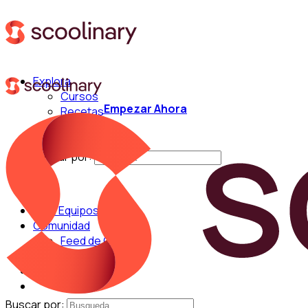
Explora
Cursos
Empezar Ahora
Recetas
Técnicas
Chefs
Buscar por:
Para Equipos
Comunidad
Feed de Cocina
Blog
Chefs
Buscar por: