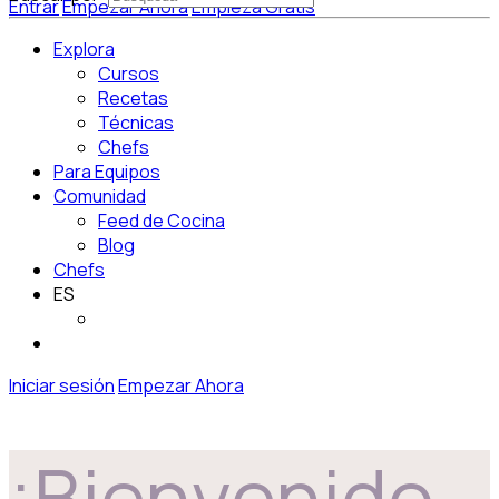
Entrar
Empezar Ahora
Empieza Gratis
Explora
Cursos
Recetas
Técnicas
Chefs
Para Equipos
Comunidad
Feed de Cocina
Blog
Chefs
ES
Iniciar sesión
Empezar Ahora
¡Bienvenido,