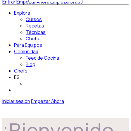
Entrar
Empezar Ahora
Empieza Gratis
Explora
Cursos
Recetas
Técnicas
Chefs
Para Equipos
Comunidad
Feed de Cocina
Blog
Chefs
ES
Iniciar sesión
Empezar Ahora
¡Bienvenido,