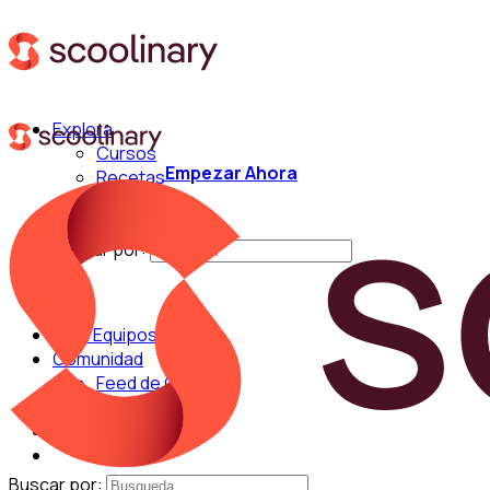
Explora
Cursos
Empezar Ahora
Recetas
Técnicas
Chefs
Buscar por:
Para Equipos
Comunidad
Feed de Cocina
Blog
Chefs
Buscar por: