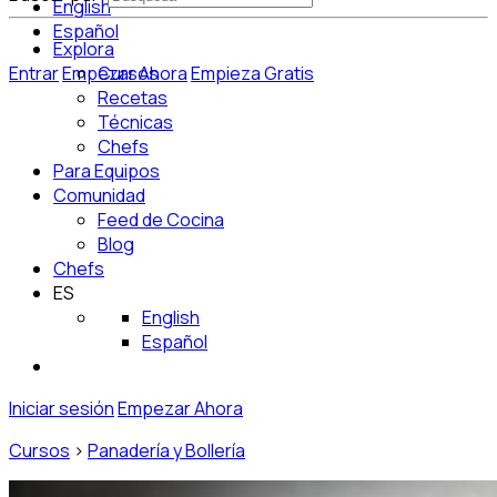
English
Español
Explora
Entrar
Empezar Ahora
Cursos
Empieza Gratis
Recetas
Técnicas
Chefs
Para Equipos
Comunidad
Feed de Cocina
Blog
Chefs
ES
English
Español
Iniciar sesión
Empezar Ahora
Cursos
>
Panadería y Bollería