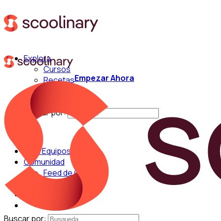
Explora
Cursos
Empezar Ahora
Recetas
Técnicas
Chefs
Buscar por:
Para Equipos
Comunidad
Feed de Cocina
Blog
Chefs
Buscar por: