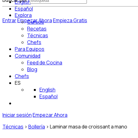
Buscar por:
English
Español
Explora
Entrar
Empezar Ahora
Empieza Gratis
Cursos
Recetas
Técnicas
Chefs
Para Equipos
Comunidad
Feed de Cocina
Blog
Chefs
ES
English
Español
Iniciar sesión
Empezar Ahora
Técnicas
>
Bollería
>
Laminar masa de croissant a mano