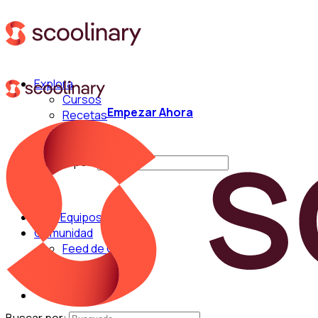
Explora
Cursos
Empezar Ahora
Recetas
Técnicas
Chefs
Buscar por:
Para Equipos
Comunidad
Feed de Cocina
Blog
Chefs