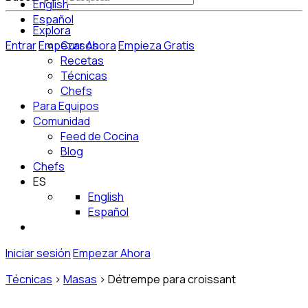
English
Español
Explora
Entrar
Empezar Ahora
Cursos
Empieza Gratis
Recetas
Técnicas
Chefs
Para Equipos
Comunidad
Feed de Cocina
Blog
Chefs
ES
English
Español
Iniciar sesión
Empezar Ahora
Técnicas
>
Masas
>
Détrempe para croissant