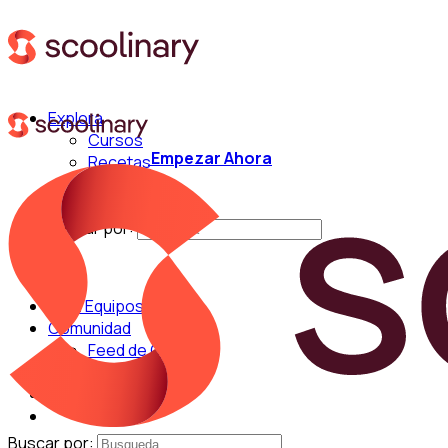
Explora
Cursos
Empezar Ahora
Recetas
Técnicas
Chefs
Buscar por:
Para Equipos
Comunidad
Feed de Cocina
Blog
Chefs
Buscar por: