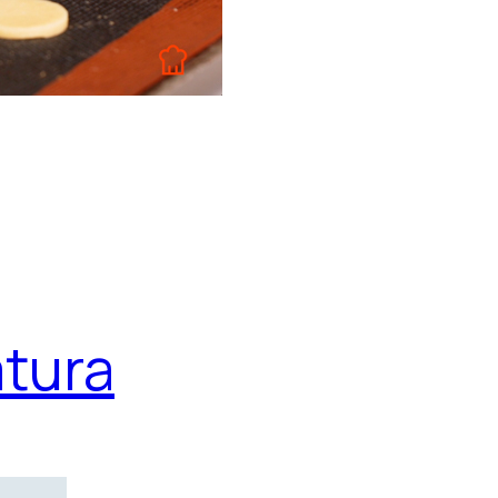
:
atura