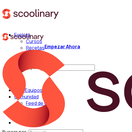
Explora
Cursos
Empezar Ahora
Recetas
Técnicas
Chefs
Buscar por:
Para Equipos
Comunidad
Feed de Cocina
Blog
Chefs