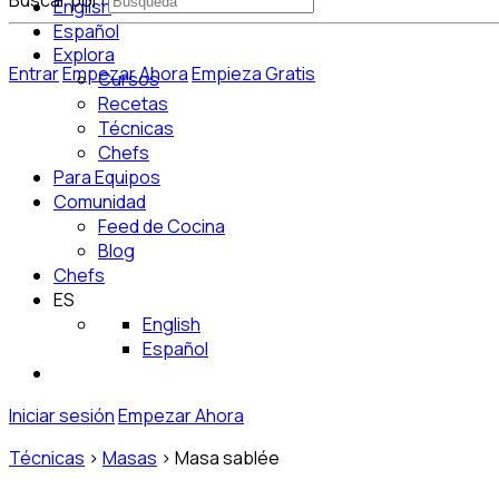
Buscar por:
English
Español
Explora
Entrar
Empezar Ahora
Empieza Gratis
Cursos
Recetas
Técnicas
Chefs
Para Equipos
Comunidad
Feed de Cocina
Blog
Chefs
ES
English
Español
Iniciar sesión
Empezar Ahora
Técnicas
>
Masas
>
Masa sablée