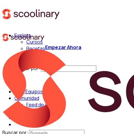
Explora
Cursos
Empezar Ahora
Recetas
Técnicas
Chefs
Buscar por:
Para Equipos
Comunidad
Feed de Cocina
Blog
Chefs
Buscar por: