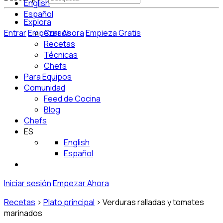
English
Español
Explora
Entrar
Empezar Ahora
Cursos
Empieza Gratis
Recetas
Técnicas
Chefs
Para Equipos
Comunidad
Feed de Cocina
Blog
Chefs
ES
English
Español
Iniciar sesión
Empezar Ahora
Recetas
>
Plato principal
>
Verduras ralladas y tomates
marinados