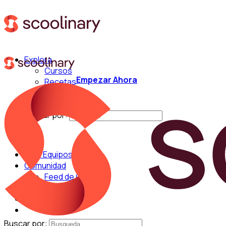
Explora
Cursos
Empezar Ahora
Recetas
Técnicas
Chefs
Buscar por:
Para Equipos
Comunidad
Feed de Cocina
Blog
Chefs
Buscar por: