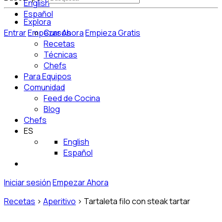
English
Español
Explora
Entrar
Empezar Ahora
Cursos
Empieza Gratis
Recetas
Técnicas
Chefs
Para Equipos
Comunidad
Feed de Cocina
Blog
Chefs
ES
English
Español
Iniciar sesión
Empezar Ahora
Recetas
>
Aperitivo
>
Tartaleta filo con steak tartar