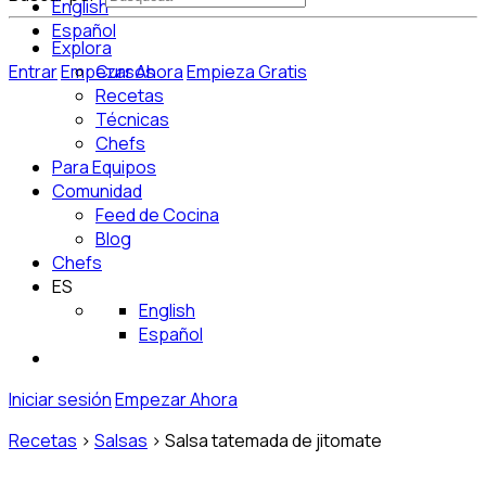
English
Español
Explora
Entrar
Empezar Ahora
Cursos
Empieza Gratis
Recetas
Técnicas
Chefs
Para Equipos
Comunidad
Feed de Cocina
Blog
Chefs
ES
English
Español
Iniciar sesión
Empezar Ahora
Recetas
>
Salsas
>
Salsa tatemada de jitomate