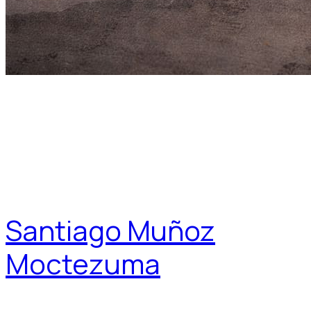
Santiago Muñoz
Moctezuma