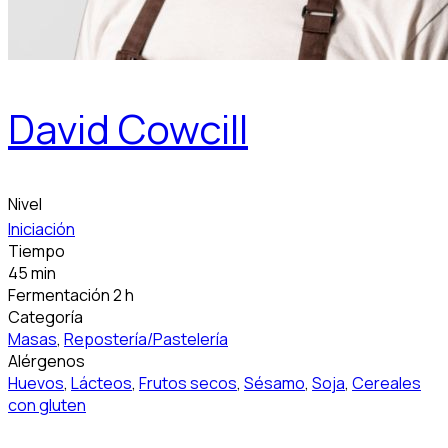
David Cowcill
Nivel
Iniciación
Tiempo
45 min
Fermentación 2 h
Categoría
Masas
,
Repostería/Pastelería
Alérgenos
Huevos
,
Lácteos
,
Frutos secos
,
Sésamo
,
Soja
,
Cereales
con gluten