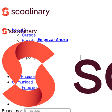
Explora
Cursos
Empezar Ahora
Recetas
Técnicas
Chefs
Buscar por:
Para Equipos
Comunidad
Feed de Cocina
Blog
Chefs
Buscar por: