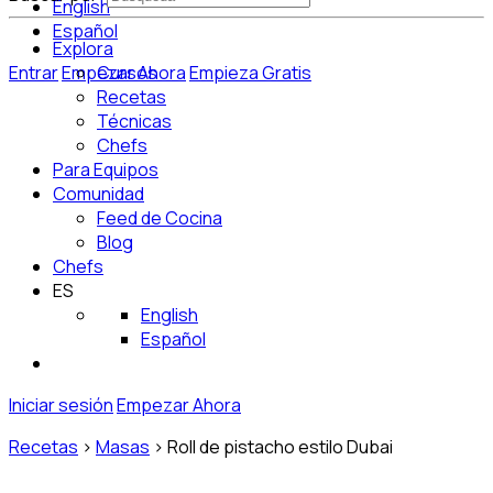
English
Español
Explora
Entrar
Empezar Ahora
Cursos
Empieza Gratis
Recetas
Técnicas
Chefs
Para Equipos
Comunidad
Feed de Cocina
Blog
Chefs
ES
English
Español
Iniciar sesión
Empezar Ahora
Recetas
>
Masas
>
Roll de pistacho estilo Dubai