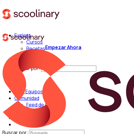
Explora
Cursos
Empezar Ahora
Recetas
Técnicas
Chefs
Buscar por:
Para Equipos
Comunidad
Feed de Cocina
Blog
Chefs
Buscar por: