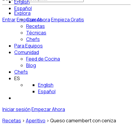
English
Español
Explora
Entrar
Empezar Ahora
Cursos
Empieza Gratis
Recetas
Técnicas
Chefs
Para Equipos
Comunidad
Feed de Cocina
Blog
Chefs
ES
English
Español
Iniciar sesión
Empezar Ahora
Recetas
>
Aperitivo
>
Queso camembert con ceniza