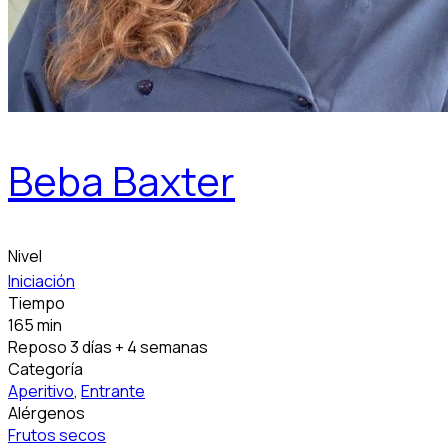
Beba Baxter
Nivel
Iniciación
Tiempo
165 min
Reposo 3 días + 4 semanas
Categoría
Aperitivo
,
Entrante
Alérgenos
Frutos secos