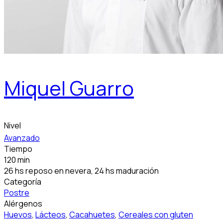
Miquel Guarro
Nivel
Avanzado
Tiempo
120 min
26 hs reposo en nevera, 24 hs maduración
Categoría
Postre
Alérgenos
Huevos
,
Lácteos
,
Cacahuetes
,
Cereales con gluten