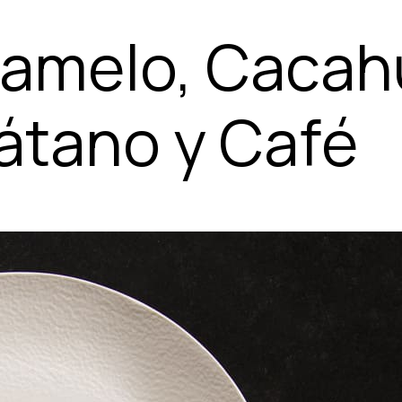
ramelo, Cacah
átano y Café