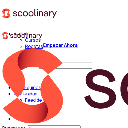
Explora
Cursos
Empezar Ahora
Recetas
Técnicas
Chefs
Buscar por:
Para Equipos
Comunidad
Feed de Cocina
Blog
Chefs