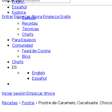
Buscar por:
English
Español
Explora
Entrar
Empezar Ahora
Empieza Gratis
Cursos
Recetas
Técnicas
Chefs
Para Equipos
Comunidad
Feed de Cocina
Blog
Chefs
ES
English
Español
Iniciar sesión
Empezar Ahora
Recetas
>
Postre
>
Postre de Caramelo, Cacahuete, Chocol