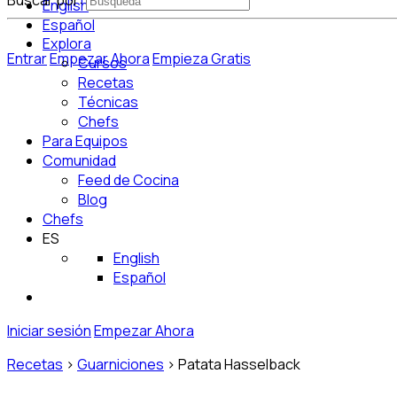
Buscar por:
English
Español
Explora
Entrar
Empezar Ahora
Empieza Gratis
Cursos
Recetas
Técnicas
Chefs
Para Equipos
Comunidad
Feed de Cocina
Blog
Chefs
ES
English
Español
Iniciar sesión
Empezar Ahora
Recetas
>
Guarniciones
>
Patata Hasselback