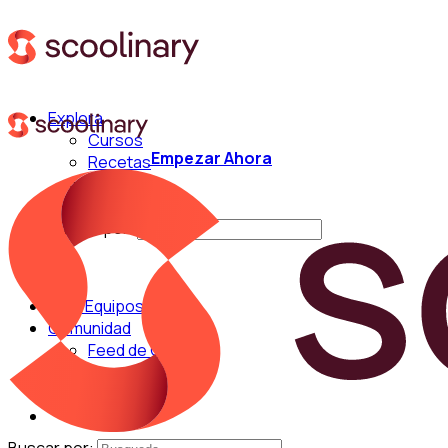
Explora
Cursos
Empezar Ahora
Recetas
Técnicas
Chefs
Buscar por:
Para Equipos
Comunidad
Feed de Cocina
Blog
Chefs