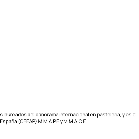
aureados del panorama internacional en pastelería, y es el
 España (CEEAP) M.M.A.P.E y M.M.A.C.E.