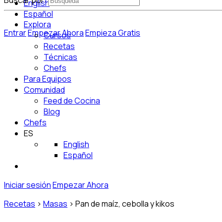
Buscar por:
English
Español
Explora
Entrar
Empezar Ahora
Empieza Gratis
Cursos
Recetas
Técnicas
Chefs
Para Equipos
Comunidad
Feed de Cocina
Blog
Chefs
ES
English
Español
Iniciar sesión
Empezar Ahora
Recetas
>
Masas
>
Pan de maíz, cebolla y kikos