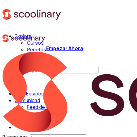
Explora
Cursos
Empezar Ahora
Recetas
Técnicas
Chefs
Buscar por:
Para Equipos
Comunidad
Feed de Cocina
Blog
Chefs