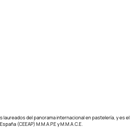
aureados del panorama internacional en pastelería, y es el
 España (CEEAP) M.M.A.P.E y M.M.A.C.E.