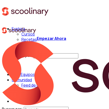
Explora
Cursos
Empezar Ahora
Recetas
Técnicas
Chefs
Buscar por:
Para Equipos
Comunidad
Feed de Cocina
Blog
Chefs