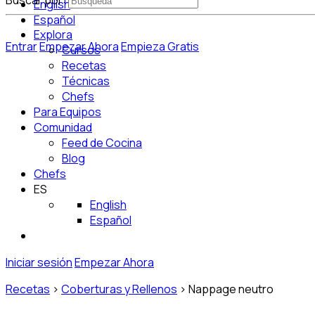
Buscar por:
English
Español
Explora
Entrar
Empezar Ahora
Empieza Gratis
Cursos
Recetas
Técnicas
Chefs
Para Equipos
Comunidad
Feed de Cocina
Blog
Chefs
ES
English
Español
Iniciar sesión
Empezar Ahora
Recetas
>
Coberturas y Rellenos
>
Nappage neutro