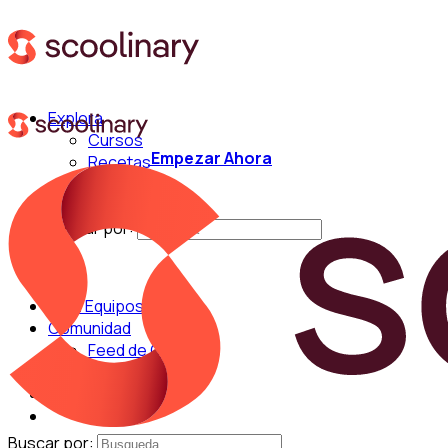
Explora
Cursos
Empezar Ahora
Recetas
Técnicas
Chefs
Buscar por:
Para Equipos
Comunidad
Feed de Cocina
Blog
Chefs
Buscar por: