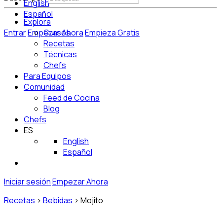
English
Español
Explora
Entrar
Empezar Ahora
Cursos
Empieza Gratis
Recetas
Técnicas
Chefs
Para Equipos
Comunidad
Feed de Cocina
Blog
Chefs
ES
English
Español
Iniciar sesión
Empezar Ahora
Recetas
>
Bebidas
>
Mojito