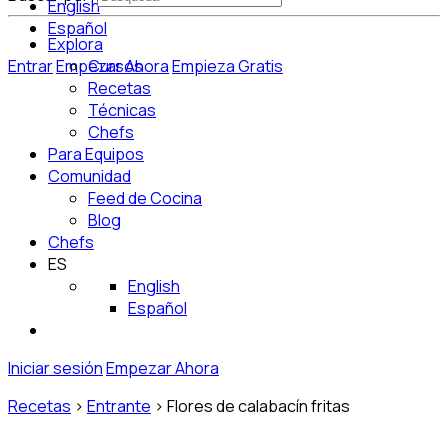
English
Español
Explora
Entrar
Empezar Ahora
Cursos
Empieza Gratis
Recetas
Técnicas
Chefs
Para Equipos
Comunidad
Feed de Cocina
Blog
Chefs
ES
English
Español
Iniciar sesión
Empezar Ahora
Recetas
>
Entrante
>
Flores de calabacín fritas