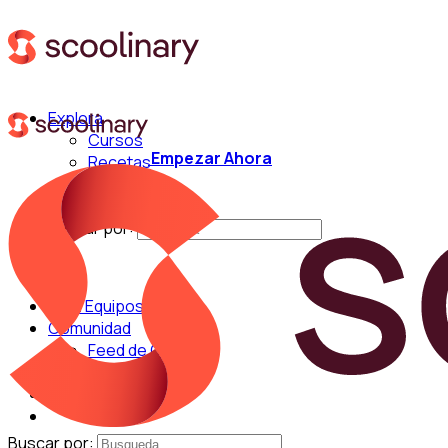
Explora
Cursos
Empezar Ahora
Recetas
Técnicas
Chefs
Buscar por:
Para Equipos
Comunidad
Feed de Cocina
Blog
Chefs
Buscar por: