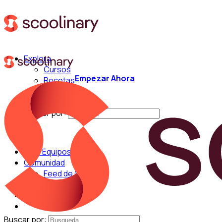
Explora
Cursos
Empezar Ahora
Recetas
Técnicas
Chefs
Buscar por:
Para Equipos
Comunidad
Feed de Cocina
Blog
Chefs
Buscar por: