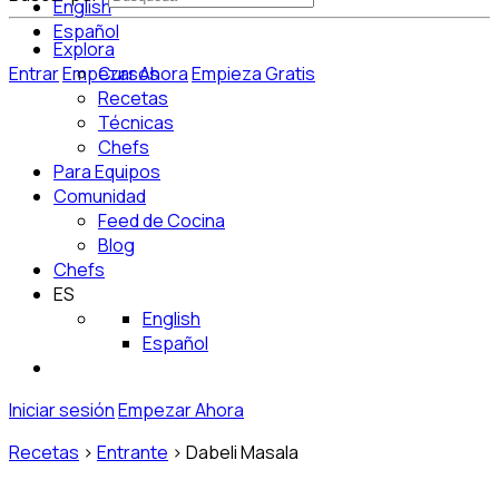
English
Español
Explora
Entrar
Empezar Ahora
Cursos
Empieza Gratis
Recetas
Técnicas
Chefs
Para Equipos
Comunidad
Feed de Cocina
Blog
Chefs
ES
English
Español
Iniciar sesión
Empezar Ahora
Recetas
>
Entrante
>
Dabeli Masala