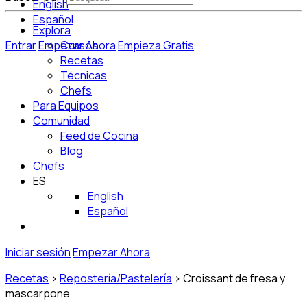
English
Español
Explora
Entrar
Empezar Ahora
Cursos
Empieza Gratis
Recetas
Técnicas
Chefs
Para Equipos
Comunidad
Feed de Cocina
Blog
Chefs
ES
English
Español
Iniciar sesión
Empezar Ahora
Recetas
>
Repostería/Pastelería
>
Croissant de fresa y
mascarpone