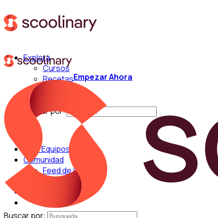
Explora
Cursos
Empezar Ahora
Recetas
Técnicas
Chefs
Buscar por:
Para Equipos
Comunidad
Feed de Cocina
Blog
Chefs
Buscar por: