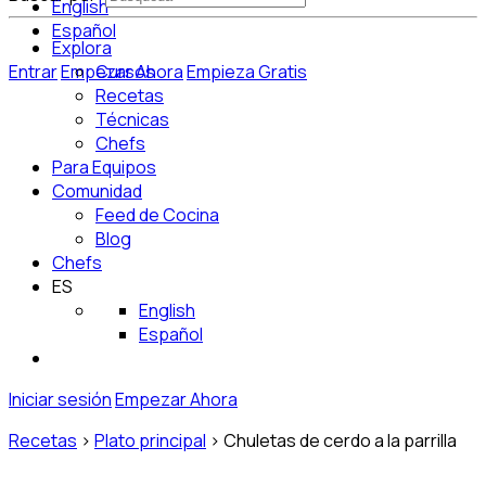
English
Español
Explora
Entrar
Empezar Ahora
Cursos
Empieza Gratis
Recetas
Técnicas
Chefs
Para Equipos
Comunidad
Feed de Cocina
Blog
Chefs
ES
English
Español
Iniciar sesión
Empezar Ahora
Recetas
>
Plato principal
>
Chuletas de cerdo a la parrilla