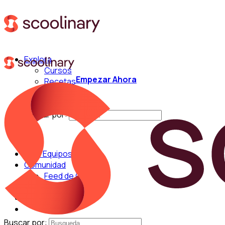
Explora
Cursos
Empezar Ahora
Recetas
Técnicas
Chefs
Buscar por:
Para Equipos
Comunidad
Feed de Cocina
Blog
Chefs
Buscar por: