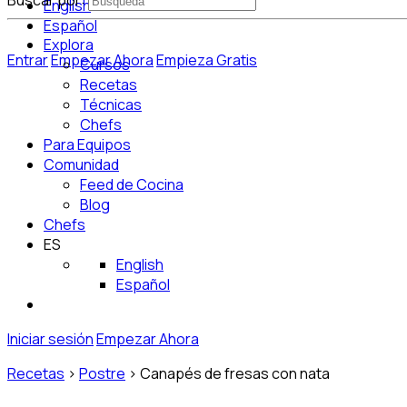
Buscar por:
English
Español
Explora
Entrar
Empezar Ahora
Empieza Gratis
Cursos
Recetas
Técnicas
Chefs
Para Equipos
Comunidad
Feed de Cocina
Blog
Chefs
ES
English
Español
Iniciar sesión
Empezar Ahora
Recetas
>
Postre
>
Canapés de fresas con nata