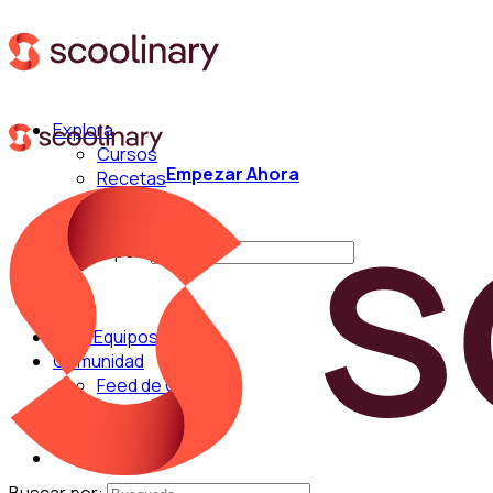
Explora
Cursos
Empezar Ahora
Recetas
Técnicas
Chefs
Buscar por:
Para Equipos
Comunidad
Feed de Cocina
Blog
Chefs