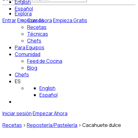
English
Español
Explora
Entrar
Empezar Ahora
Cursos
Empieza Gratis
Recetas
Técnicas
Chefs
Para Equipos
Comunidad
Feed de Cocina
Blog
Chefs
ES
English
Español
Iniciar sesión
Empezar Ahora
Recetas
>
Repostería/Pastelería
>
Cacahuete dulce