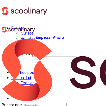
Explora
Cursos
Empezar Ahora
Recetas
Técnicas
Chefs
Buscar por:
Para Equipos
Comunidad
Feed de Cocina
Blog
Chefs
Buscar por: