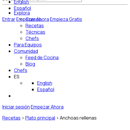
English
Español
Explora
Entrar
Empezar Ahora
Cursos
Empieza Gratis
Recetas
Técnicas
Chefs
Para Equipos
Comunidad
Feed de Cocina
Blog
Chefs
ES
English
Español
Iniciar sesión
Empezar Ahora
Recetas
>
Plato principal
>
Anchoas rellenas