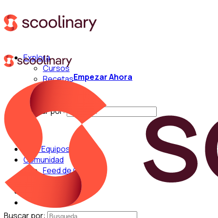
Explora
Cursos
Empezar Ahora
Recetas
Técnicas
Chefs
Buscar por:
Para Equipos
Comunidad
Feed de Cocina
Blog
Chefs
Buscar por: