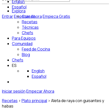
English
Español
Explora
Entrar
Empezar Ahora
Cursos
Empieza Gratis
Recetas
Técnicas
Chefs
Para Equipos
Comunidad
Feed de Cocina
Blog
Chefs
ES
English
Español
Iniciar sesión
Empezar Ahora
Recetas
>
Plato principal
>
Aleta de raya con guisantes y
habas