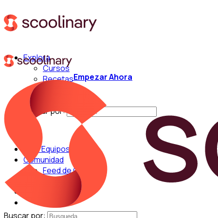
Explora
Cursos
Empezar Ahora
Recetas
Técnicas
Chefs
Buscar por:
Para Equipos
Comunidad
Feed de Cocina
Blog
Chefs
Buscar por: