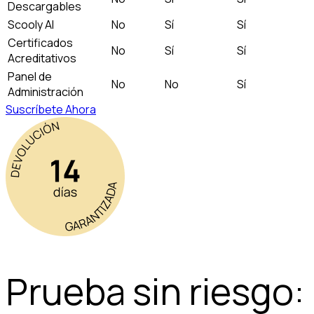
Descargables
Scooly AI
No
Sí
Sí
Certificados
No
Sí
Sí
Acreditativos
Panel de
No
No
Sí
Administración
Suscríbete Ahora
Prueba sin riesgo: