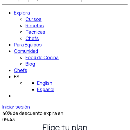
Explora
Cursos
Recetas
Técnicas
Chefs
Para Equipos
Comunidad
Feed de Cocina
Blog
Chefs
ES
English
Español
Iniciar sesión
40% de descuento expira en:
09:41
Elige tu plan