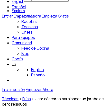
English
Español
Explora
Entrar
Empezar Ahora
Cursos
Empieza Gratis
Recetas
Técnicas
Chefs
Para Equipos
Comunidad
Feed de Cocina
Blog
Chefs
ES
English
Español
Iniciar sesión
Empezar Ahora
Técnicas
>
Frías
>
Usar cáscaras para hacer un jarabe de
cero residuos