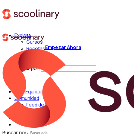
Explora
Cursos
Empezar Ahora
Recetas
Técnicas
Chefs
Buscar por:
Para Equipos
Comunidad
Feed de Cocina
Blog
Chefs
Buscar por: