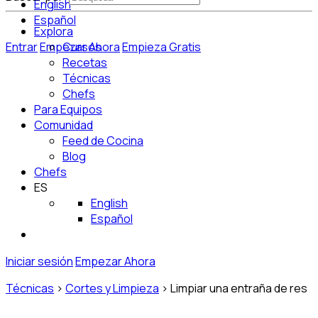
English
Español
Explora
Entrar
Empezar Ahora
Cursos
Empieza Gratis
Recetas
Técnicas
Chefs
Para Equipos
Comunidad
Feed de Cocina
Blog
Chefs
ES
English
Español
Iniciar sesión
Empezar Ahora
Técnicas
>
Cortes y Limpieza
>
Limpiar una entraña de res