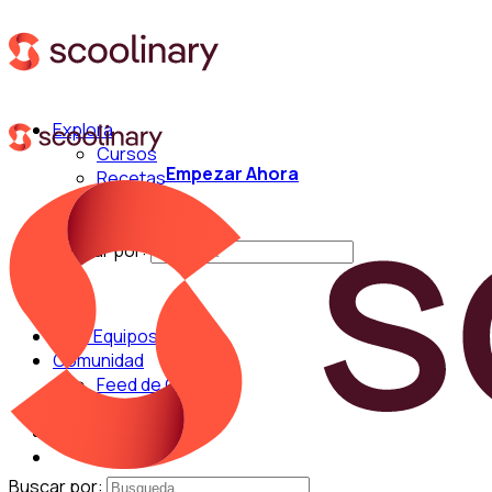
Explora
Cursos
Empezar Ahora
Recetas
Técnicas
Chefs
Buscar por:
Para Equipos
Comunidad
Feed de Cocina
Blog
Chefs
Buscar por: