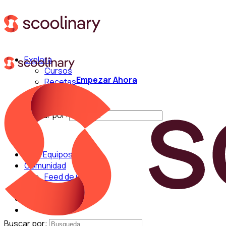
Explora
Cursos
Empezar Ahora
Recetas
Técnicas
Chefs
Buscar por:
Para Equipos
Comunidad
Feed de Cocina
Blog
Chefs
Buscar por: