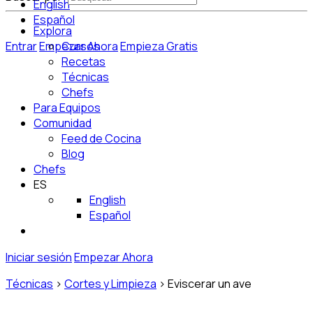
English
Español
Explora
Entrar
Empezar Ahora
Cursos
Empieza Gratis
Recetas
Técnicas
Chefs
Para Equipos
Comunidad
Feed de Cocina
Blog
Chefs
ES
English
Español
Iniciar sesión
Empezar Ahora
Técnicas
>
Cortes y Limpieza
>
Eviscerar un ave