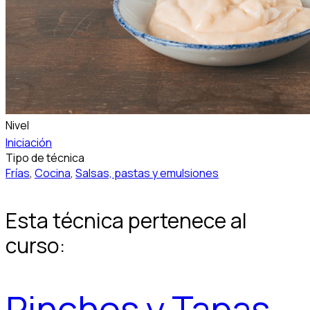
Nivel
Iniciación
Tipo de técnica
Frías
,
Cocina
,
Salsas, pastas y emulsiones
Esta técnica pertenece al
curso:
Pinchos y Tapas