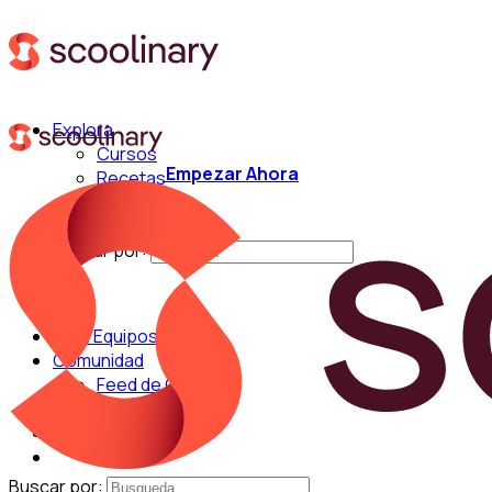
Explora
Cursos
Empezar Ahora
Recetas
Técnicas
Chefs
Buscar por:
Para Equipos
Comunidad
Feed de Cocina
Blog
Chefs
Buscar por: