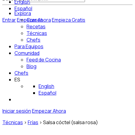
English
Español
Explora
Entrar
Empezar Ahora
Cursos
Empieza Gratis
Recetas
Técnicas
Chefs
Para Equipos
Comunidad
Feed de Cocina
Blog
Chefs
ES
English
Español
Iniciar sesión
Empezar Ahora
Técnicas
>
Frías
>
Salsa cóctel (salsa rosa)