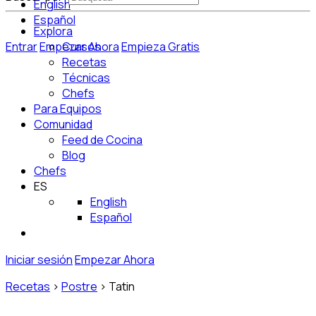
English
Español
Explora
Entrar
Empezar Ahora
Cursos
Empieza Gratis
Recetas
Técnicas
Chefs
Para Equipos
Comunidad
Feed de Cocina
Blog
Chefs
ES
English
Español
Iniciar sesión
Empezar Ahora
Recetas
>
Postre
>
Tatin