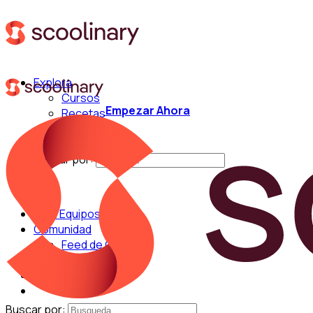
Explora
Cursos
Empezar Ahora
Recetas
Técnicas
Chefs
Buscar por:
Para Equipos
Comunidad
Feed de Cocina
Blog
Chefs
Buscar por: