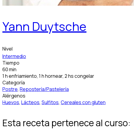
Yann Duytsche
Nivel
Intermedio
Tiempo
60 min
1 h enfriamiento, 1 h hornear, 2 hs congelar
Categoría
Postre
,
Repostería/Pastelería
Alérgenos
Huevos
,
Lácteos
,
Sulfitos
,
Cereales con gluten
Esta receta pertenece al curso: