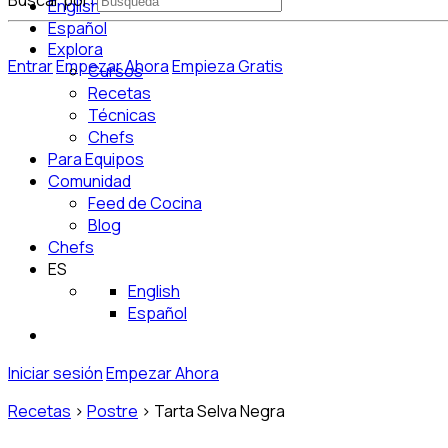
Buscar por:
English
Español
Explora
Entrar
Empezar Ahora
Empieza Gratis
Cursos
Recetas
Técnicas
Chefs
Para Equipos
Comunidad
Feed de Cocina
Blog
Chefs
ES
English
Español
Iniciar sesión
Empezar Ahora
Recetas
>
Postre
>
Tarta Selva Negra