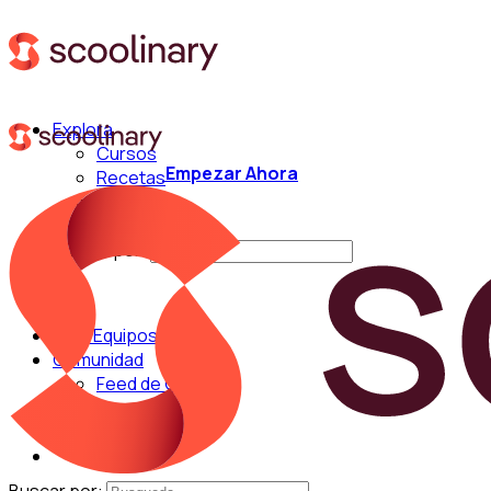
Explora
Cursos
Empezar Ahora
Recetas
Técnicas
Chefs
Buscar por:
Para Equipos
Comunidad
Feed de Cocina
Blog
Chefs