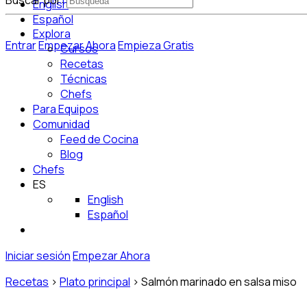
Buscar por:
English
Español
Explora
Entrar
Empezar Ahora
Empieza Gratis
Cursos
Recetas
Técnicas
Chefs
Para Equipos
Comunidad
Feed de Cocina
Blog
Chefs
ES
English
Español
Iniciar sesión
Empezar Ahora
Recetas
>
Plato principal
>
Salmón marinado en salsa miso