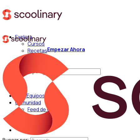
Explora
Cursos
Empezar Ahora
Recetas
Técnicas
Chefs
Buscar por:
Para Equipos
Comunidad
Feed de Cocina
Blog
Chefs