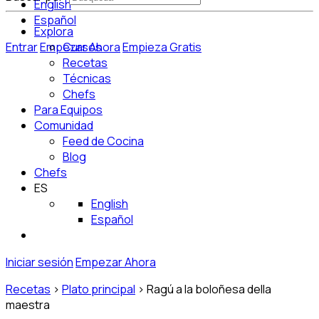
English
Español
Explora
Entrar
Empezar Ahora
Cursos
Empieza Gratis
Recetas
Técnicas
Chefs
Para Equipos
Comunidad
Feed de Cocina
Blog
Chefs
ES
English
Español
Iniciar sesión
Empezar Ahora
Recetas
>
Plato principal
>
Ragú a la boloñesa della
maestra