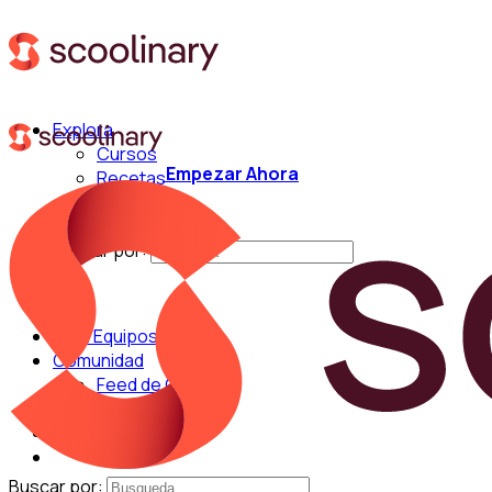
Explora
Cursos
Empezar Ahora
Recetas
Técnicas
Chefs
Buscar por:
Para Equipos
Comunidad
Feed de Cocina
Blog
Chefs
Buscar por: