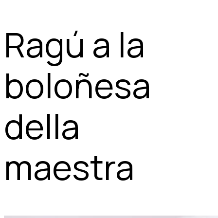
Ragú a la
boloñesa
della
maestra