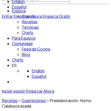
English
Español
Explora
Entrar
Empezar Ahora
Cursos
Empieza Gratis
Recetas
Técnicas
Chefs
Para Equipos
Comunidad
Feed de Cocina
Blog
Chefs
ES
English
Español
Iniciar sesión
Empezar Ahora
Recetas
>
Guarniciones
>
Preelaboración: Horno:
Calabaza asada