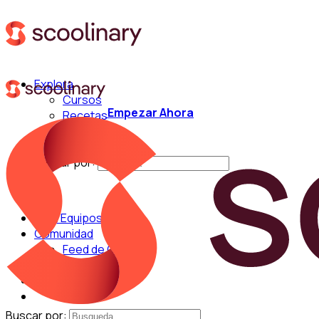
Explora
Cursos
Empezar Ahora
Recetas
Técnicas
Chefs
Buscar por:
Para Equipos
Comunidad
Feed de Cocina
Blog
Chefs
Buscar por: