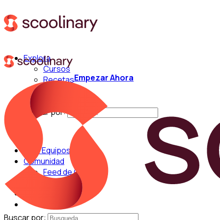
Explora
Cursos
Empezar Ahora
Recetas
Técnicas
Chefs
Buscar por:
Para Equipos
Comunidad
Feed de Cocina
Blog
Chefs
Buscar por: