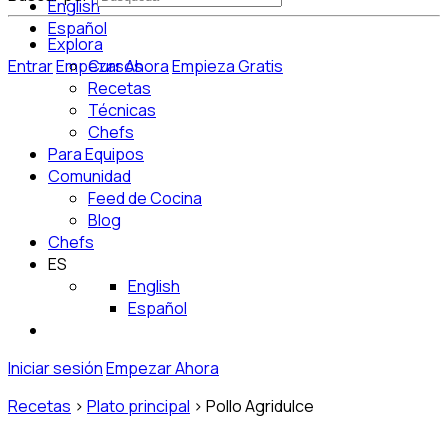
English
Español
Explora
Entrar
Empezar Ahora
Cursos
Empieza Gratis
Recetas
Técnicas
Chefs
Para Equipos
Comunidad
Feed de Cocina
Blog
Chefs
ES
English
Español
Iniciar sesión
Empezar Ahora
Recetas
>
Plato principal
>
Pollo Agridulce