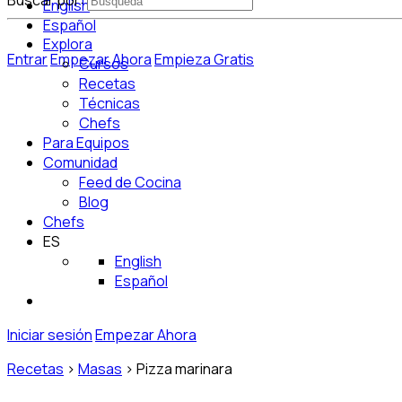
Buscar por:
English
Español
Explora
Entrar
Empezar Ahora
Empieza Gratis
Cursos
Recetas
Técnicas
Chefs
Para Equipos
Comunidad
Feed de Cocina
Blog
Chefs
ES
English
Español
Iniciar sesión
Empezar Ahora
Recetas
>
Masas
>
Pizza marinara