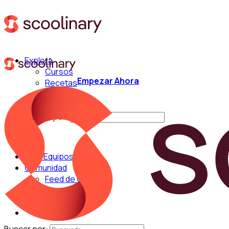
Explora
Cursos
Empezar Ahora
Recetas
Técnicas
Chefs
Buscar por:
Para Equipos
Comunidad
Feed de Cocina
Blog
Chefs