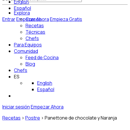
English
Español
Explora
Entrar
Empezar Ahora
Cursos
Empieza Gratis
Recetas
Técnicas
Chefs
Para Equipos
Comunidad
Feed de Cocina
Blog
Chefs
ES
English
Español
Iniciar sesión
Empezar Ahora
Recetas
>
Postre
>
Panettone de chocolate y Naranja