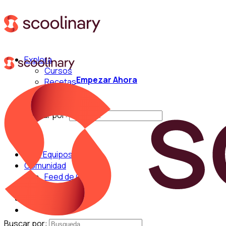
Explora
Cursos
Empezar Ahora
Recetas
Técnicas
Chefs
Buscar por:
Para Equipos
Comunidad
Feed de Cocina
Blog
Chefs
Buscar por: