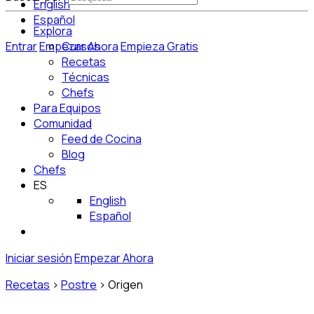
English
Español
Explora
Entrar
Empezar Ahora
Cursos
Empieza Gratis
Recetas
Técnicas
Chefs
Para Equipos
Comunidad
Feed de Cocina
Blog
Chefs
ES
English
Español
Iniciar sesión
Empezar Ahora
Recetas
>
Postre
>
Origen