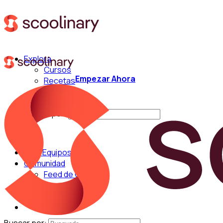
Explora
Cursos
Empezar Ahora
Recetas
Técnicas
Chefs
Buscar por:
Para Equipos
Comunidad
Feed de Cocina
Blog
Chefs