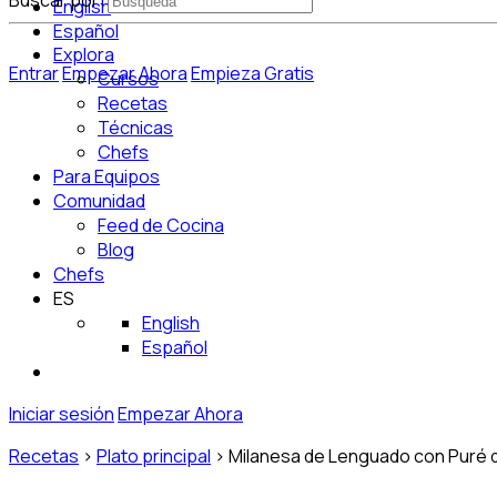
Buscar por:
English
Español
Explora
Entrar
Empezar Ahora
Empieza Gratis
Cursos
Recetas
Técnicas
Chefs
Para Equipos
Comunidad
Feed de Cocina
Blog
Chefs
ES
English
Español
Iniciar sesión
Empezar Ahora
Recetas
>
Plato principal
>
Milanesa de Lenguado con Puré d