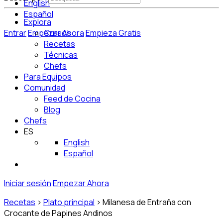
English
Español
Explora
Entrar
Empezar Ahora
Cursos
Empieza Gratis
Recetas
Técnicas
Chefs
Para Equipos
Comunidad
Feed de Cocina
Blog
Chefs
ES
English
Español
Iniciar sesión
Empezar Ahora
Recetas
>
Plato principal
>
Milanesa de Entraña con
Crocante de Papines Andinos