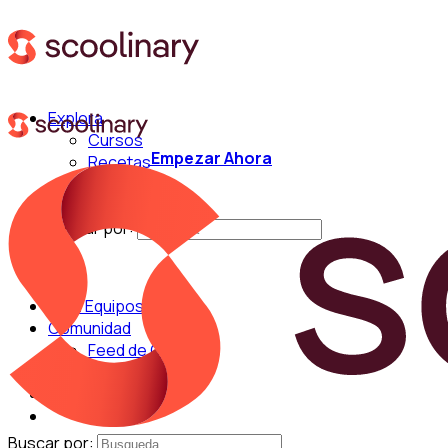
Explora
Cursos
Empezar Ahora
Recetas
Técnicas
Chefs
Buscar por:
Para Equipos
Comunidad
Feed de Cocina
Blog
Chefs
Buscar por: