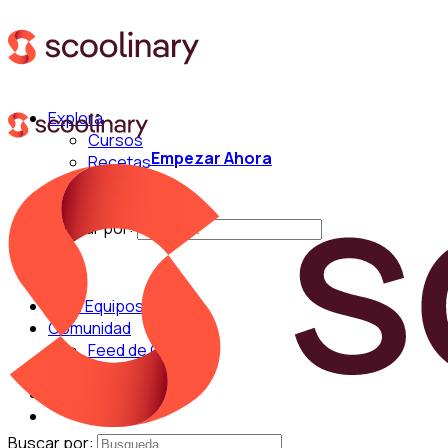
Explora
Cursos
Empezar Ahora
Recetas
Técnicas
Chefs
Buscar por:
Para Equipos
Comunidad
Feed de Cocina
Blog
Chefs
Buscar por: