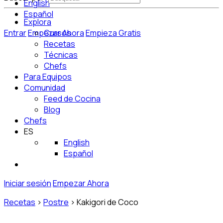
English
Español
Explora
Entrar
Empezar Ahora
Cursos
Empieza Gratis
Recetas
Técnicas
Chefs
Para Equipos
Comunidad
Feed de Cocina
Blog
Chefs
ES
English
Español
Iniciar sesión
Empezar Ahora
Recetas
>
Postre
>
Kakigori de Coco