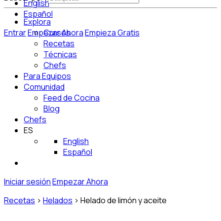
English
Español
Explora
Entrar
Empezar Ahora
Cursos
Empieza Gratis
Recetas
Técnicas
Chefs
Para Equipos
Comunidad
Feed de Cocina
Blog
Chefs
ES
English
Español
Iniciar sesión
Empezar Ahora
Recetas
>
Helados
>
Helado de limón y aceite