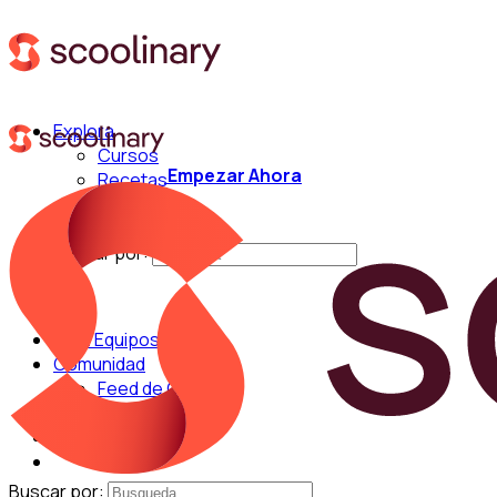
Explora
Cursos
Empezar Ahora
Recetas
Técnicas
Chefs
Buscar por:
Para Equipos
Comunidad
Feed de Cocina
Blog
Chefs
Buscar por: