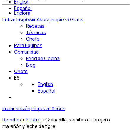
English
Español
Explora
Entrar
Empezar Ahora
Cursos
Empieza Gratis
Recetas
Técnicas
Chefs
Para Equipos
Comunidad
Feed de Cocina
Blog
Chefs
ES
English
Español
Iniciar sesión
Empezar Ahora
Recetas
>
Postre
>
Granadilla, semillas de orejero,
marañón y leche de tigre