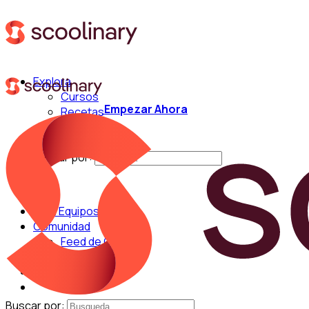
Explora
Cursos
Empezar Ahora
Recetas
Técnicas
Chefs
Buscar por:
Para Equipos
Comunidad
Feed de Cocina
Blog
Chefs
Buscar por: