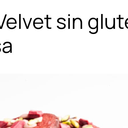
Velvet sin glut
sa