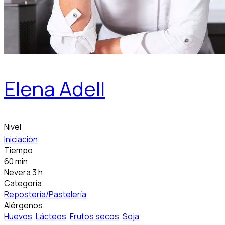
Elena Adell
Nivel
Iniciación
Tiempo
60 min
Nevera 3 h
Categoría
Repostería/Pastelería
Alérgenos
Huevos
,
Lácteos
,
Frutos secos
,
Soja