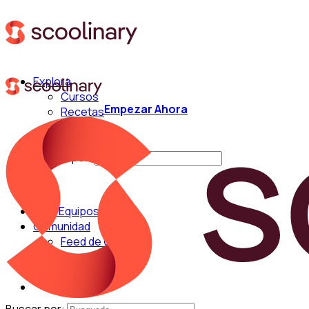
Explora
Cursos
Empezar Ahora
Recetas
Técnicas
Chefs
Buscar por:
Para Equipos
Comunidad
Feed de Cocina
Blog
Chefs