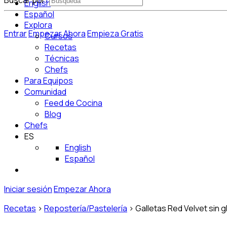
Buscar por:
English
Español
Explora
Entrar
Empezar Ahora
Empieza Gratis
Cursos
Recetas
Técnicas
Chefs
Para Equipos
Comunidad
Feed de Cocina
Blog
Chefs
ES
English
Español
Iniciar sesión
Empezar Ahora
Recetas
>
Repostería/Pastelería
>
Galletas Red Velvet sin 