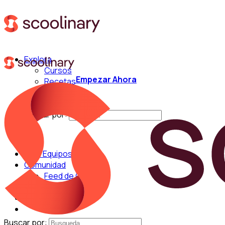
Explora
Cursos
Empezar Ahora
Recetas
Técnicas
Chefs
Buscar por:
Para Equipos
Comunidad
Feed de Cocina
Blog
Chefs
Buscar por: