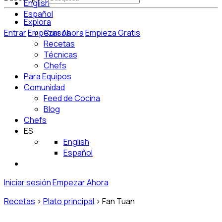
English
Español
Explora
Entrar
Empezar Ahora
Cursos
Empieza Gratis
Recetas
Técnicas
Chefs
Para Equipos
Comunidad
Feed de Cocina
Blog
Chefs
ES
English
Español
Iniciar sesión
Empezar Ahora
Recetas
>
Plato principal
>
Fan Tuan