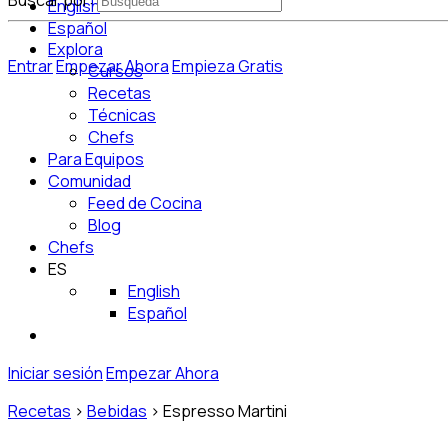
Buscar por:
English
Español
Explora
Entrar
Empezar Ahora
Empieza Gratis
Cursos
Recetas
Técnicas
Chefs
Para Equipos
Comunidad
Feed de Cocina
Blog
Chefs
ES
English
Español
Iniciar sesión
Empezar Ahora
Recetas
>
Bebidas
>
Espresso Martini