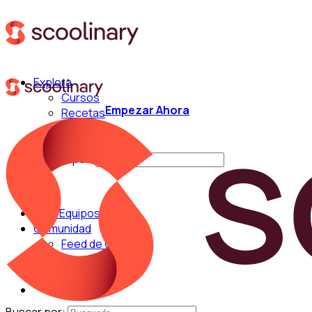
Explora
Cursos
Empezar Ahora
Recetas
Técnicas
Chefs
Buscar por:
Para Equipos
Comunidad
Feed de Cocina
Blog
Chefs