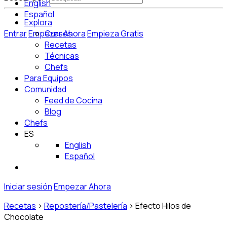
English
Español
Explora
Entrar
Empezar Ahora
Cursos
Empieza Gratis
Recetas
Técnicas
Chefs
Para Equipos
Comunidad
Feed de Cocina
Blog
Chefs
ES
English
Español
Iniciar sesión
Empezar Ahora
Recetas
>
Repostería/Pastelería
>
Efecto Hilos de
Chocolate