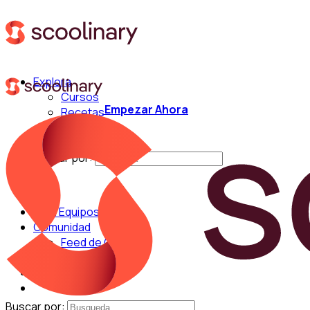
Explora
Cursos
Empezar Ahora
Recetas
Técnicas
Chefs
Buscar por:
Para Equipos
Comunidad
Feed de Cocina
Blog
Chefs
Buscar por: