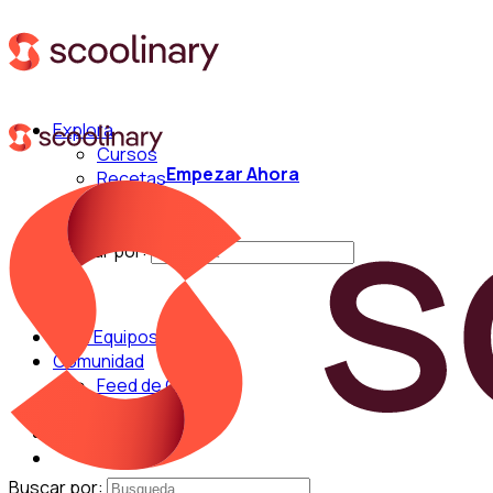
Explora
Cursos
Empezar Ahora
Recetas
Técnicas
Chefs
Buscar por:
Para Equipos
Comunidad
Feed de Cocina
Blog
Chefs
Buscar por: