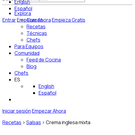
English
Español
Explora
Entrar
Empezar Ahora
Cursos
Empieza Gratis
Recetas
Técnicas
Chefs
Para Equipos
Comunidad
Feed de Cocina
Blog
Chefs
ES
English
Español
Iniciar sesión
Empezar Ahora
Recetas
>
Salsas
>
Crema inglesa mixta