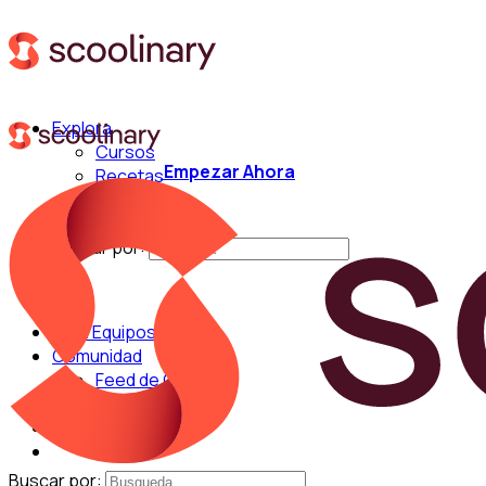
Explora
Cursos
Empezar Ahora
Recetas
Técnicas
Chefs
Buscar por:
Para Equipos
Comunidad
Feed de Cocina
Blog
Chefs
Buscar por: