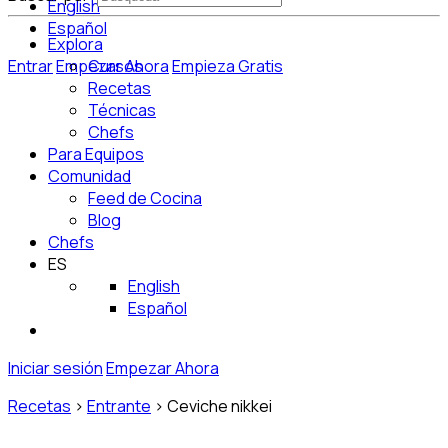
English
Español
Explora
Entrar
Empezar Ahora
Cursos
Empieza Gratis
Recetas
Técnicas
Chefs
Para Equipos
Comunidad
Feed de Cocina
Blog
Chefs
ES
English
Español
Iniciar sesión
Empezar Ahora
Recetas
>
Entrante
>
Ceviche nikkei