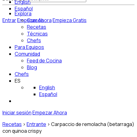
English
Español
Explora
Entrar
Empezar Ahora
Cursos
Empieza Gratis
Recetas
Técnicas
Chefs
Para Equipos
Comunidad
Feed de Cocina
Blog
Chefs
ES
English
Español
Iniciar sesión
Empezar Ahora
Recetas
>
Entrante
>
Carpaccio de remolacha (betarraga)
con quinoa crispy