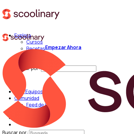
Explora
Cursos
Empezar Ahora
Recetas
Técnicas
Chefs
Buscar por:
Para Equipos
Comunidad
Feed de Cocina
Blog
Chefs
Buscar por: